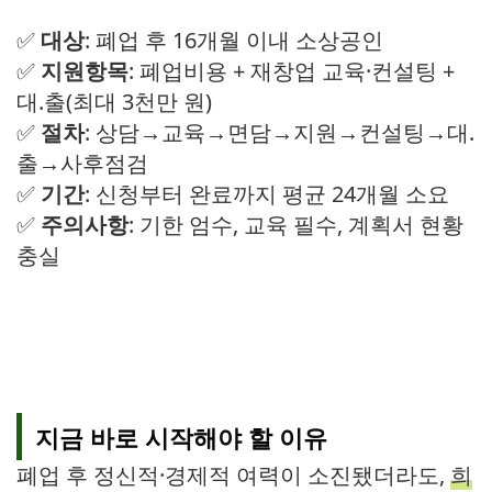
✅
대상
: 폐업 후 16개월 이내 소상공인
✅
지원항목
: 폐업비용 + 재창업 교육·컨설팅 +
대.출(최대 3천만 원)
✅
절차
: 상담→교육→면담→지원→컨설팅→대.
출→사후점검
✅
기간
: 신청부터 완료까지 평균 24개월 소요
✅
주의사항
: 기한 엄수, 교육 필수, 계획서 현황
충실
지금 바로 시작해야 할 이유
폐업 후 정신적·경제적 여력이 소진됐더라도,
희